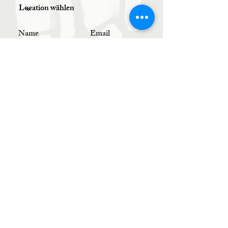
Senden
BOOK YOUR TABLE
0664 / 5022987
order@kombu.at